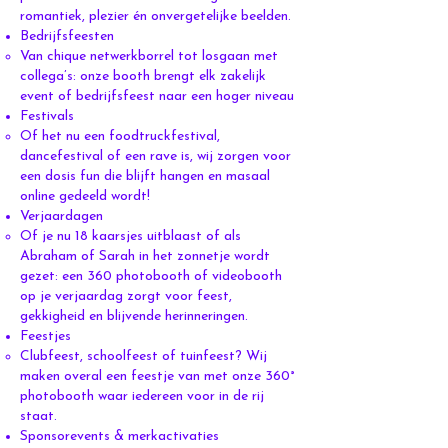
romantiek, plezier én onvergetelijke beelden.
Bedrijfsfeesten
Van chique netwerkborrel tot losgaan met
collega’s: onze booth brengt elk zakelijk
event of bedrijfsfeest naar een hoger niveau
Festivals
Of het nu een foodtruckfestival,
dancefestival of een rave is, wij zorgen voor
een dosis fun die blijft hangen en masaal
online gedeeld wordt!
Verjaardagen
Of je nu 18 kaarsjes uitblaast of als
Abraham of Sarah in het zonnetje wordt
gezet: een 360 photobooth of videobooth
op je verjaardag zorgt voor feest,
gekkigheid en blijvende herinneringen.
Feestjes
Clubfeest, schoolfeest of tuinfeest? Wij
maken overal een feestje van met onze 360°
photobooth waar iedereen voor in de rij
staat.
Sponsorevents & merkactivaties