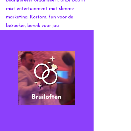
bedrijfsfeest
organiseert: onze booth
mixt entertainment met slimme
marketing. Kortom: fun voor de
bezoeker, bereik voor jou.