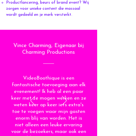
Productlancering, beurs of brand event? Wij
zorgen voor unieke content die massaal
wordt gedeeld en je merk versterkt.
Vince Charming, Eigenaar bij
Charming Productions
VideoBoothique is een
fantastische toevoeging aan elk
evenement! Ik heb al een paar
keer met ze mogen werken en ze
weten keer op keer iets extra's
toe te voegen waar mijn gasten
enorm blij van worden. Het is
niet alleen een leuke ervaring
voor de bezoekers, maar ook een