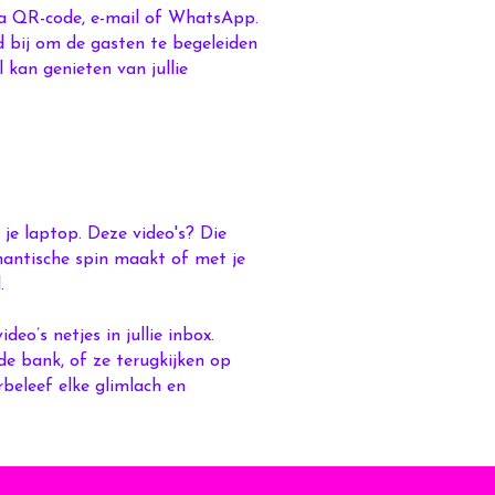
a QR-code, e-mail of WhatsApp.
nd bij om de gasten te begeleiden
 kan genieten van jullie
je laptop. Deze video's? Die
omantische spin maakt of met je
.
ideo’s netjes in jullie inbox.
e bank, of ze terugkijken op
rbeleef elke glimlach en