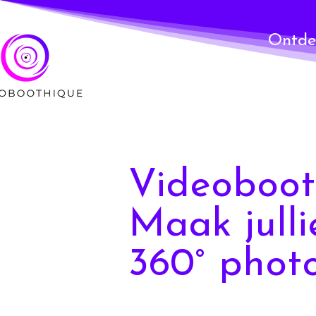
Ontde
Videoboot
Maak julli
360° phot