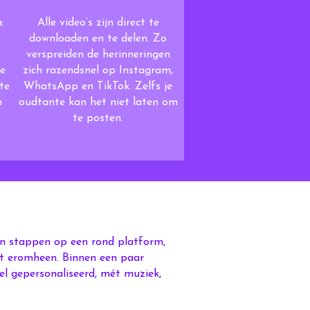
:
Alle video’s zijn direct te
downloaden en te delen. Zo
r
verspreiden de herinneringen
je
zich razendsnel op Instagram,
te
WhatsApp en TikTok. Zelfs je
n
oudtante kan het niet laten om
te posten.
ten stappen op een rond platform,
it eromheen. Binnen een paar
eel gepersonaliseerd, mét muziek,