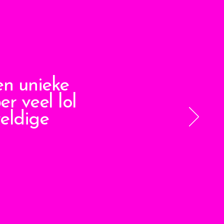
en unieke
r veel lol
weldige