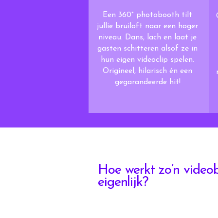
Een 360° photobooth tilt
jullie bruiloft naar een hoger
niveau. Dans, lach en laat je
gasten schitteren alsof ze in
hun eigen videoclip spelen.
Origineel, hilarisch én een
gegarandeerde hit!
Hoe werkt zo’n video
eigenlijk?