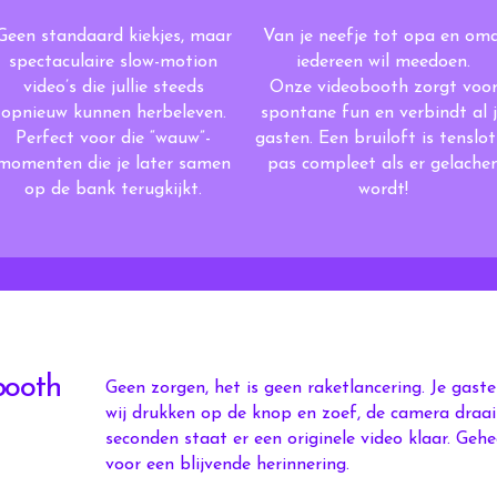
Geen standaard kiekjes,
maar
Van je neefje tot opa en oma
spectaculaire slow-motion
iedereen wil meedoen.
video’s die jullie steeds
Onze videobooth
zorgt voo
opnieuw kunnen herbeleven.
spontane fun en verbindt al 
Perfect voor die “wauw”-
gasten. Een bruiloft is tenslot
momenten die je later samen
pas compleet als er gelache
op de bank terugkijkt.
wordt!
booth
Geen zorgen, het is geen raketlancering. Je gas
wij drukken op de knop en zoef, de camera draa
seconden staat er een originele video klaar. Geh
voor een blijvende herinnering.