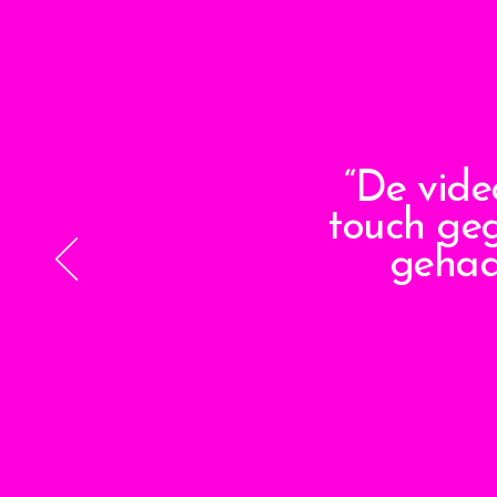
“De vide
touch geg
gehad,