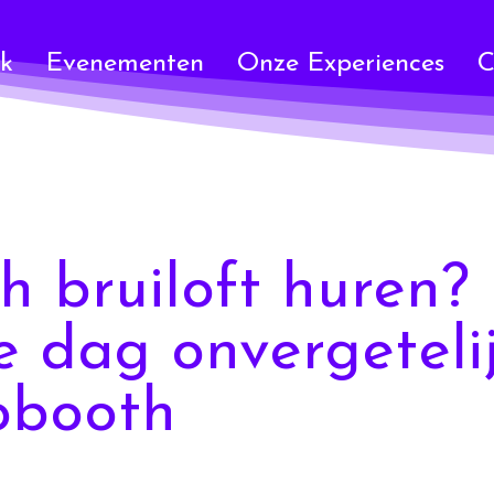
k
Evenementen
Onze Experiences
C
h bruiloft huren?
e dag onvergeteli
obooth