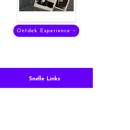
Ontdek Experience
Til jouw event naar een hoger
niveau
Snelle Links
360 Selfiebooth
360 Video Spinner
Veelgestelde Vragen
Algemene