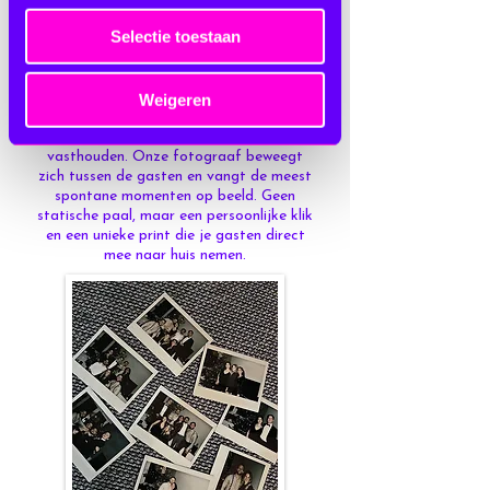
Polaroid Experience
Selectie toestaan
Tastbare nostalgie
Weigeren
Soms wil je herinneringen direct kunnen
vasthouden. Onze fotograaf beweegt
zich tussen de gasten en vangt de meest
spontane momenten op beeld. Geen
statische paal, maar een persoonlijke klik
en een unieke print die je gasten direct
mee naar huis nemen.